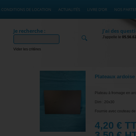
 CONDITIONS DE LOCATION
ACTUALITÉS
LIVRE D’OR
NOS PARTE
Je recherche :
J'ai des questi
J'appelle le
05.56.6
Ok
Vider les critères
Plateaux ardoise
Plateau à fromage en ar
Dim : 20x30
Fournie avec couteau de
4,20 € T
3,50 € H