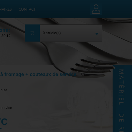
NAIRES
CONTACT
ons :
0 article(s)
2.39.12
 à fromage + couteaux de service
doise
 service
TC
T