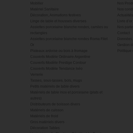
Mobilier
Nos Produ
Matériel Sanitaire
Nos condi
Décoration, Animations festives
Actualités
Linge de table et housses diverses
Livre d’or
Assiettes porcelaine blanche rondes, carrées ou
Nos parte
rectangles
Contact
Assiettes porcelaine blanche rondes Roma Filet
Données 
Or
Gestion d
Plateaux ardoise ou bois à fromage
Politique 
Couverts Modèle Ordinaire Argentine
Couverts Modèle Prestige Contour
Couverts Modèle Tendance Iséo
Verrerie
Tasses, sous-tasses, bols, mugs
Petits matériels de table divers
Matériels de table inox et porcelaine (plats et
autres)
Distributeurs de boisson divers
Matériels de cuisson
Matériels de froid
Gros matériels divers
Décoration Tables