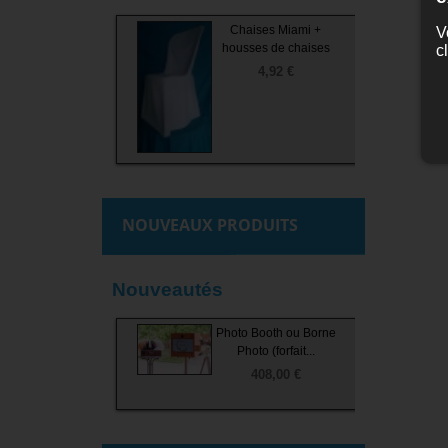
Chaises Miami +
V
housses de chaises
c
4,92 €
NOUVEAUX PRODUITS
Nouveautés
Photo Booth ou Borne
Chaises Napoléon III
Assiettes Roma Filet
Assiettes rectangles
Friteuses
Or 22 (fromage...
Photo (forfait...
33 x 23 (plat)
72,00 €
5,40 €
408,00 €
0,60 €
0,48 €