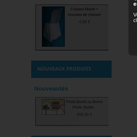
e
Chaises Miami +
V
housses de chaises
c
4,92 €
NOUVEAUX PRODUITS
Nouveautés
Photo Booth ou Borne
Photo Booth ou Borne
Chaises Napoléon III
Assiettes Roma Filet
Toilettes Sèches
Or 22 (fromage...
Photo (forfait...
Photo (forfait...
172,80 €
5,40 €
408,00 €
504,00 €
0,48 €