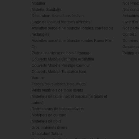
Mobilier
Nos Produ
Matériel Sanitaire
Nos condi
Décoration, Animations festives
Actualités
Linge de table et housses diverses
Livre d’or
Assiettes porcelaine blanche rondes, carrées ou
Nos parte
rectangles
Contact
Assiettes porcelaine blanche rondes Roma Filet
Données 
Or
Gestion d
Plateaux ardoise ou bois à fromage
Politique 
Couverts Modèle Ordinaire Argentine
Couverts Modèle Prestige Contour
Couverts Modèle Tendance Iséo
Verrerie
Tasses, sous-tasses, bols, mugs
Petits matériels de table divers
Matériels de table inox et porcelaine (plats et
autres)
Distributeurs de boisson divers
Matériels de cuisson
Matériels de froid
Gros matériels divers
Décoration Tables