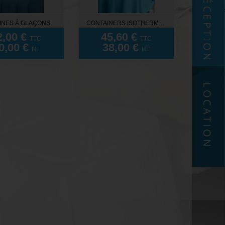
INES À GLAÇONS
CONTAINERS ISOTHERMES
2,00 €
45,60 €
TTC
TTC
0,00 €
38,00 €
HT
HT