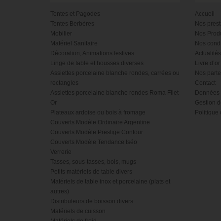
Tentes et Pagodes
Accueil
Tentes Berbères
Nos prest
Mobilier
Nos Produ
Matériel Sanitaire
Nos condi
Décoration, Animations festives
Actualités
Linge de table et housses diverses
Livre d’or
Assiettes porcelaine blanche rondes, carrées ou
Nos parte
rectangles
Contact
Assiettes porcelaine blanche rondes Roma Filet
Données 
Or
Gestion d
Plateaux ardoise ou bois à fromage
Politique 
Couverts Modèle Ordinaire Argentine
Couverts Modèle Prestige Contour
Couverts Modèle Tendance Iséo
Verrerie
Tasses, sous-tasses, bols, mugs
Petits matériels de table divers
Matériels de table inox et porcelaine (plats et
autres)
Distributeurs de boisson divers
Matériels de cuisson
Matériels de froid