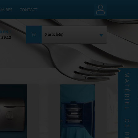
NAIRES
CONTACT
ons :
0 article(s)
2.39.12