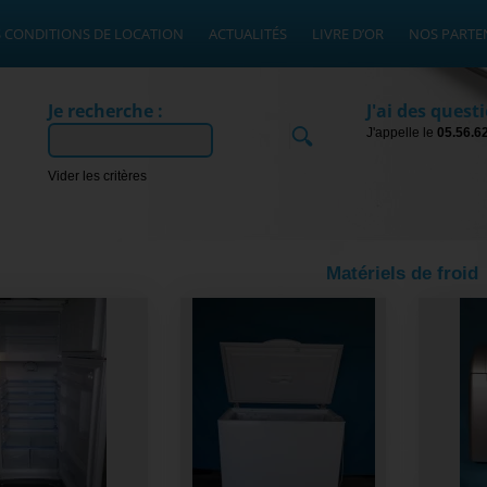
 CONDITIONS DE LOCATION
ACTUALITÉS
LIVRE D’OR
NOS PARTE
Je recherche :
J'ai des questi
J'appelle le
05.56.6
Ok
Vider les critères
Matériels de froid